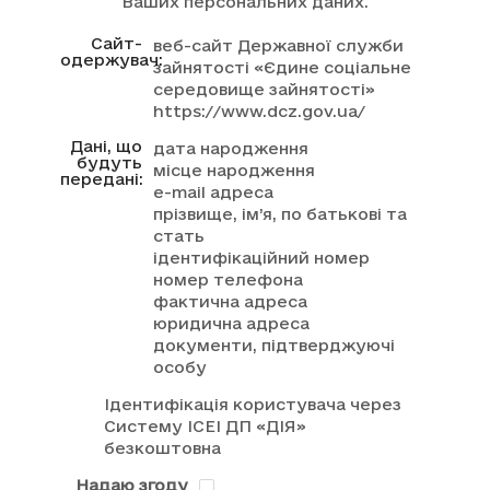
Ваших персональних даних.
Сайт-
веб-сайт Державної служби
одержувач:
зайнятості «Єдине соціальне
середовище зайнятості»
https://www.dcz.gov.ua/
Дані, що
дата народження
будуть
місце народження
передані:
e-mail адреса
прізвище, ім’я, по батькові та
стать
ідентифікаційний номер
номер телефона
фактична адреса
юридична адреса
документи, підтверджуючі
особу
Ідентифікація користувача через
Систему ІСЕІ ДП «ДІЯ»
безкоштовна
Надаю згоду