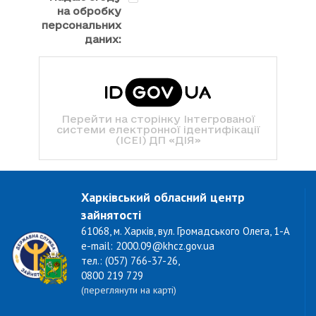
на обробку
персональних
даних:
Перейти на сторінку Інтегрованої
системи електронної ідентифікації
(ІСЕІ) ДП «ДІЯ»
Харківський обласний центр
зайнятості
61068, м. Харків, вул. Громадського Олега, 1-А
e-mail: 2000.09@khcz.gov.ua
тел.: (057) 766-37-26,
0800 219 729
(переглянути на карті)