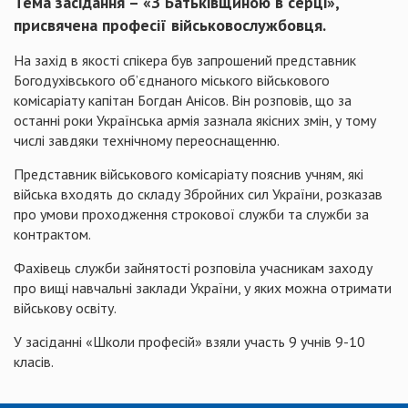
Тема засідання – «З Батьківщиною в серці»,
присвячена професії військовослужбовця.
На захід в якості спікера був запрошений представник
Богодухівського об’єднаного міського військового
комісаріату капітан Богдан Анісов. Він розповів, що за
останні роки Українська армія зазнала якісних змін, у тому
числі завдяки технічному переоснащенню.
Представник військового комісаріату пояснив учням, які
війська входять до складу Збройних сил України, розказав
про умови проходження строкової служби та служби за
контрактом.
Фахівець служби зайнятості розповіла учасникам заходу
про вищі навчальні заклади України, у яких можна отримати
військову освіту.
У засіданні «Школи професій» взяли участь 9 учнів 9-10
класів.