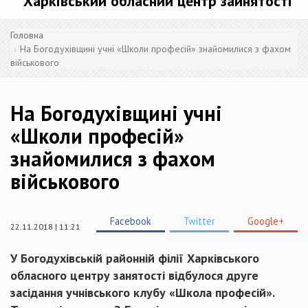
Харківський обласний центр зайнятості
Головна
На Богодухівщині учні «Школи професій» знайомилися з фахом
військового
На Богодухівщині учні
«Школи професій»
знайомилися з фахом
військового
Facebook
Twitter
Google+
22.11.2018 | 11:21
У Богодухівській районній філії Харківського
обласного центру занятості відбулося друге
засідання учнівського клубу «Школа професій».