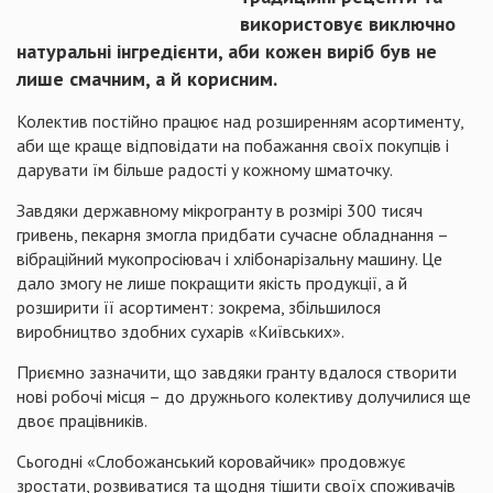
використовує виключно
натуральні інгредієнти, аби кожен виріб був не
лише смачним, а й корисним.
Колектив постійно працює над розширенням асортименту,
аби ще краще відповідати на побажання своїх покупців і
дарувати їм більше радості у кожному шматочку.
Завдяки державному мікрогранту в розмірі 300 тисяч
гривень, пекарня змогла придбати сучасне обладнання –
вібраційний мукопросіювач і хлібонарізальну машину. Це
дало змогу не лише покращити якість продукції, а й
розширити її асортимент: зокрема, збільшилося
виробництво здобних сухарів «Київських».
Приємно зазначити, що завдяки гранту вдалося створити
нові робочі місця – до дружнього колективу долучилися ще
двоє працівників.
Сьогодні «Слобожанський коровайчик» продовжує
зростати, розвиватися та щодня тішити своїх споживачів