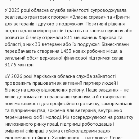
У 2025 році обласна служба зайнятості супроводжувала
реалізацію грантових програм «Власна справа» та «Гранти
для ветеранів і другого з подружжя». Позитивні рішення
щодо надання мікрогрантів і грантів на започаткування або
розвиток бізнесу отримали 831 мешканець Харкова та
області, з них 33 ветерани або їх подружжя. Бізнес-плани
передбачають створення 1453 нових робочих місця, а
загальний обсяг державної фінансової підтримки склав
317,5 млн грн.
«У 2026 році Харківська обласна служба зайнятості
продовжить працювати як активний партнер людей і
бізнесу на шляху відновлення регіону. Наше завдання – не
лише допомагати з працевлаштуванням, а й створювати
нові можливості для професійного розвитку, самореалізації
та підприємництва, зокрема для ветеранів, внутрішньо
переміщених осіб і молоді. Ми зосереджуємося на розвитку
інклюзивного ринку праці, підтримці роботодавців і
зміцненні співпраці з усіма стейкхолдерами задля
економічної стійкості Харківщини», – наголошує Денис