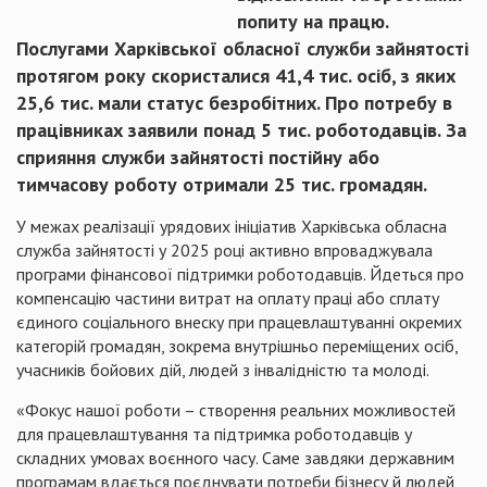
попиту на працю.
Послугами Харківської обласної служби зайнятості
протягом року скористалися 41,4 тис. осіб, з яких
25,6 тис. мали статус безробітних. Про потребу в
працівниках заявили понад 5 тис. роботодавців. За
сприяння служби зайнятості постійну або
тимчасову роботу отримали 25 тис. громадян.
У межах реалізації урядових ініціатив Харківська обласна
служба зайнятості у 2025 році активно впроваджувала
програми фінансової підтримки роботодавців. Йдеться про
компенсацію частини витрат на оплату праці або сплату
єдиного соціального внеску при працевлаштуванні окремих
категорій громадян, зокрема внутрішньо переміщених осіб,
учасників бойових дій, людей з інвалідністю та молоді.
«Фокус нашої роботи – створення реальних можливостей
для працевлаштування та підтримка роботодавців у
складних умовах воєнного часу. Саме завдяки державним
програмам вдається поєднувати потреби бізнесу й людей,