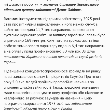
які шукають роботу», –
зазначає директор Харківського
обласного центру зайнятості Денис Олійник.
Вагомим інструментом підтримки зайнятості у 2025 році
став проєкт «Армія відновлення». У його межах служба
зайнятості видала 11,7 тис. направлень на виконання
суспільно корисних робіт. На виплату заробітної плати було
спрямовано 169 млн грн. Крім того, на громадські та інші
роботи тимчасового характеру видано 6,4 тис. направлень,
а на оплату праці профінансовано 50 млн грн.
За цими
показниками Харківщина посіла перше місце серед регіонів
України
.
Підвищення конкурентоспроможності громадян на ринку
праці залишалося одним із пріоритетів Служби. Протягом
року 5,0 тис. людей пройшли професійне навчання за
сприяння служби зайнятості. Також працюючі громадяни
мали можливість опанувати нову професію або підвищити
кваліфікацію за рахунок ваучерів на навчання – цією
програмою скористалися 1978 осіб,
що забезпечило
Харківській області друге місце в Україні.