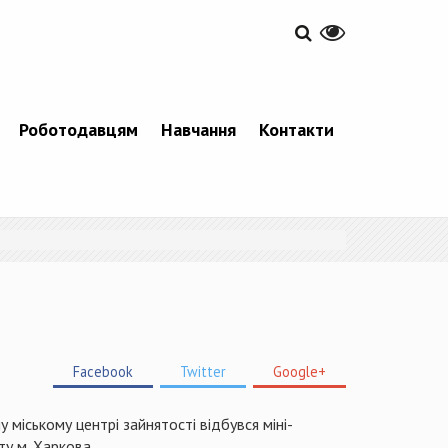
Роботодавцям
Навчання
Контакти
Facebook
Twitter
Google+
міському центрі зайнятості відбувся міні-
ту м. Харкова.