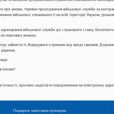
и про умови, терміни проходження військової служби за контра
ання військової спеціальності на всій території України, грошов
зарахування військової служби до страхового стажу, безоплатн
на пільгових умовах.
нтру зайнятості. Відвідувачі отримали від представників Дзержинс
 рішення.
ації
в’язкове!
неточності, просимо надіслати повідомлення на електронну адре
Поширені запитання громадян