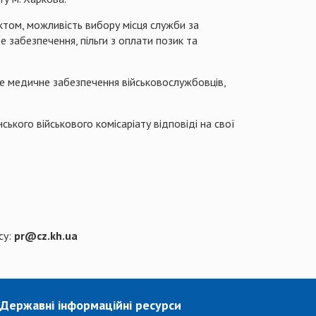
ктом, можливість вибору місця служби за
е забезпечення, пільги з оплати позик та
е медичне забезпечення військовослужбовців,
ького військового комісаріату відповіді на свої
су:
р
r
@cz.kh.ua
Державні інформаційні ресурси