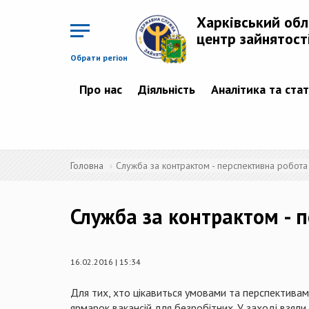
Перейти
до
Харківський об
основного
матеріалу
центр зайнятост
Обрати регіон
Про нас
Діяльність
Аналітика та ста
Головна
Служба за контрактом - перспективна робота
Служба за контрактом - 
16.02.2016 | 15:34
Для тих, хто цікавиться умовами та перспективами
ярмарок вакансій для безробітних. У заході взяли