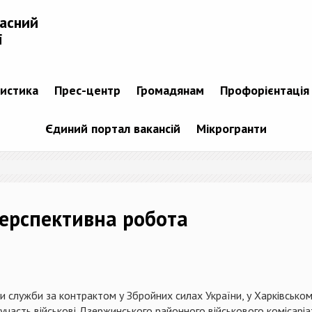
ласний
і
тистика
Прес-центр
Громадянам
Профорієнтація
Єдиний портал вакансій
Мікрогранти
перспективна робота
 служби за контрактом у Збройних силах України, у Харківському 
 участь військові Дзержинського районного військового комісаріа