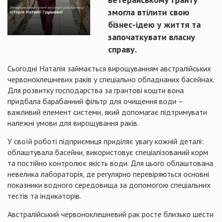
змогла втілити свою
бізнес-ідею у життя та
започаткувати власну
справу.
Сьогодні Наталія займається вирощуванням австралійських
червоноклешневих раків у спеціально обладнаних басейнах.
Для розвитку господарства за грантові кошти вона
придбала барабанний фільтр для очищення води –
важливий елемент системи, який допомагає підтримувати
належні умови для вирощування раків.
У своїй роботі підприємиця приділяє увагу кожній деталі:
облаштувала басейни, використовує спеціалізований корм
та постійно контролює якість води. Для цього облаштована
невелика лабораторія, де регулярно перевіряються основні
показники водного середовища за допомогою спеціальних
тестів та індикаторів.
Австралійський червоноклешневий рак росте близько шести