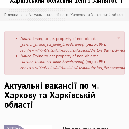
Харківський обласний центр зайнятості
Головна
Актуальні вакансії по м. Харкову та Харківській області
×
Повідомлення
Notice
: Trying to get property of non-object в
про
_divilon_theme_set_node_breadcrumb()
(рядок
99
із
помилку
/var/www/html/sites/all/modules/custom/divilon_theme/divilon
Notice
: Trying to get property of non-object в
_divilon_theme_set_node_breadcrumb()
(рядок
99
із
/var/www/html/sites/all/modules/custom/divilon_theme/divilon
Актуальні вакансії по м.
Харкову та Харківській
області
Перелік актуальних