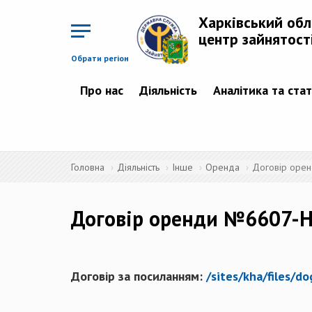
Перейти
до
Харківський об
основного
матеріалу
центр зайнятост
Обрати регіон
Про нас
Діяльність
Аналітика та ста
Головна
Діяльність
Інше
Оренда
Договір орен
Договір оренди №6607-Н 
Договір за посиланням:
/sites/kha/files/d