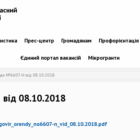
ласний
і
тистика
Прес-центр
Громадянам
Профорієнтація
Єдиний портал вакансій
Мікрогранти
ди №6607-Н від 08.10.2018
від 08.10.2018
ogovir_orendy_no6607-n_vid_08.10.2018.pdf