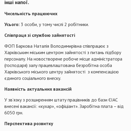
інші напої.
Чисельність працюючих
Усього:
3 особи, у тому числі 2 робітники.
Співпраця зі службою зайнятості
ФОП Баркова Наталія Володимирівна співпрацює з
Харківським міським центром зайнятості з питань підбору
персоналу. На новостворене робоче місце адміністратора
(господаря) залу працевлаштована безробітна особа
Харківського міського центру зайнятості з компенсацією
єдиного соціального внеску.
Наявність актуальних вакансій
У зв’язку з розширенням штату працівників до бази ЄІАС
внесені вакансії: «кухар», «офіціант». Заробітна плата – від
6050 грн.
Перспектива розвитку