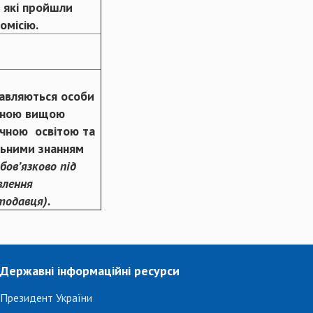
, які пройшли
омісію.
авляються особи
вною вищою
ічною освітою та
льними знанням
бов’язково під
влення
тодавця).
Державні інформаційні ресурси
Президент України