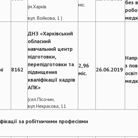
без 
міс.
(м.Харків
робо
медк
вул. Войкова, 1 )
ДНЗ «Харківський
обласний
навчальний центр
підготовки,
Напр
перепідготовки та
2,96
з по
ні
8162
26.06.2019
підвищення
міс.
осві
кваліфікації кадрів
медк
АПК»
(сел.Пісочин,
вул.Некрасова, 11
фікації за робітничими професіями