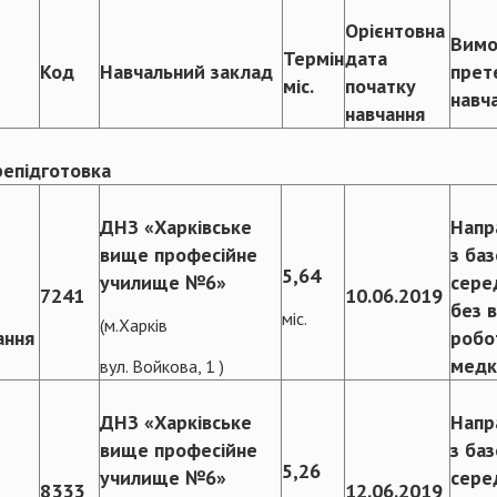
Орієнтовна
Вимо
Термін
дата
Код
Навчальний заклад
прет
міс.
початку
навч
навчання
репідготовка
ДНЗ «Харківське
Напр
вище професійне
з ба
5,64
училище №6»
сере
7241
10.06.2019
без 
міс.
(м.Харків
ання
робо
медк
вул. Войкова, 1 )
ДНЗ «Харківське
Напр
вище професійне
з ба
5,26
училище №6»
сере
8333
12.06.2019