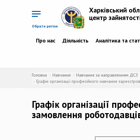
Перейти
до
Харківський об
основного
матеріалу
центр зайнятост
Обрати регіон
Про нас
Діяльність
Аналітика та ста
Головна
Навчання
Навчання за направленням ДСЗ
Графік організації професійного навчання зареєстро
Графік організації проф
замовлення роботодавців 