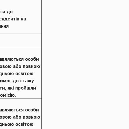
ги до
ендентів на
ання
авляються особи
зовою або повною
дньою освітою
вимог до стажу
ти, які пройшли
омісію.
авляються особи
зовою або повною
дньою освітою