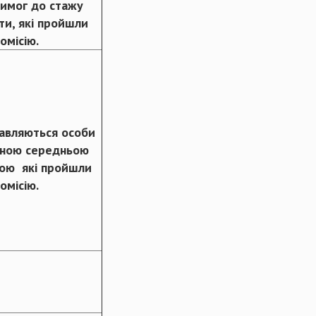
вимог до стажу
ти, які пройшли
омісію.
авляються особи
вною середньою
тою які пройшли
омісію
.