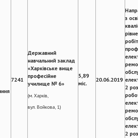
Напр
з осв
квал
рівн
робі
проф
Державний
елек
навчальний заклад
ремо
«Харківське вище
обсл
5,89
професійне
7241
20.06.2019
елек
міс.
училище № 6»
2 ро
ання
робо
(м. Харків,
елек
вул. Войкова, 1)
ремо
обсл
елек
2 ро