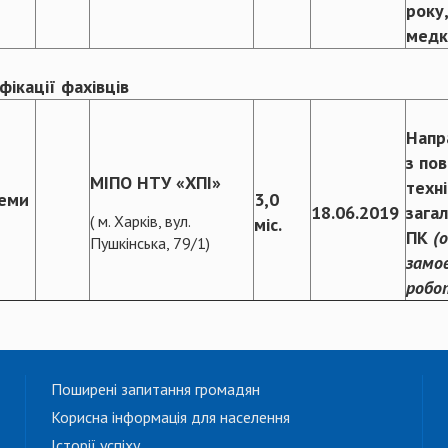
року
медк
фікації фахівців
Напр
з по
МІПО НТУ «ХПІ»
техн
теми
3,0
18.06.2019
зага
( м. Харків, вул.
міс.
ПК
(о
Пушкінська, 79/1)
замо
робо
Поширені запитання громадян
Корисна інформація для населення
Історії успіху