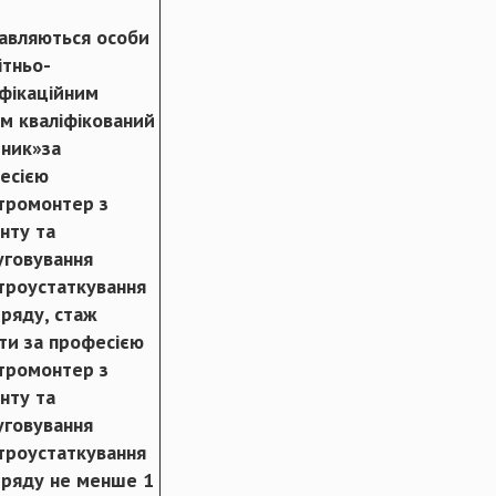
авляються особи
ітньо-
іфікаційним
ем кваліфікований
тник»за
есією
тромонтер з
нту та
уговування
троустаткування
зряду, стаж
ти за професією
тромонтер з
нту та
уговування
троустаткування
зряду не менше 1