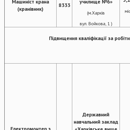
Машиніст крана
училище №6»
8333
(кранівник)
міс
(м.Харків
вул. Войкова, 1 )
Підвищення кваліфікації за робі
Державний
навчальний заклад
Електромонтер з
«Харківське вище