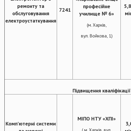
ремонту та
5,
професійне
7241
обслуговування
міс
училище № 6»
електроустаткування
(м. Харків,
вул. Войкова, 1)
Підвищення кваліфікації
МІПО НТУ «ХПІ»
Комп’ютерні системи
3,
( м. Харків, вул.
та мережі
міс