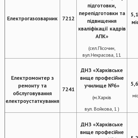
підготовки,
перепідготовки та
5,
Електрогазозварник
7212
підвищення
міс
кваліфікації кадрів
АПК»
(сел.Пісочин,
вул.Некрасова, 11
ДНЗ «Харківське
Електромонтер з
вище професійне
5,
ремонту та
училище №6»
7241
обслуговування
міс
(м.Харків
електроустаткування
вул. Войкова, 1 )
ДНЗ «Харківське
вище професійне
5,