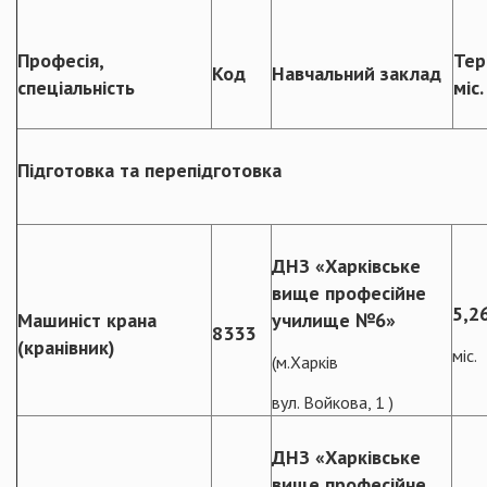
Професія,
Тер
Код
Навчальний заклад
спеціальність
міс.
Підготовка та перепідготовка
ДНЗ «Харківське
вище професійне
5,2
Машиніст крана
училище №6»
8333
(кранівник)
міс.
(м.Харків
вул. Войкова, 1 )
ДНЗ «Харківське
вище професійне