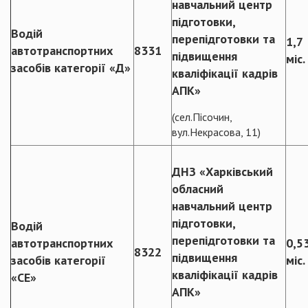
навчальний центр
підготовки,
Водій
перепідготовки та
1,7
автотранспортних
8331
підвищення
міс.
засобів категорії «Д»
кваліфікації кадрів
АПК»
(сел.Пісочин,
вул.Некрасова, 11)
ДНЗ «Харківський
обласний
навчальний центр
підготовки,
Водій
перепідготовки та
автотранспортних
0,5
8322
підвищення
засобів категорії
міс.
кваліфікації кадрів
«СЕ»
АПК»