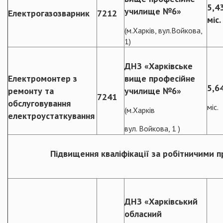
5,4
училище №6»
Електрогазозварник
7212
міс.
(м.Харків, вул.Войкова,
1)
ДНЗ «Харківське
Електромонтер з
вище професійне
5,6
ремонту та
училище №6»
7241
обслуговування
міс.
(м.Харків
електроустаткування
вул. Войкова, 1 )
Підвищення кваліфікації за робітничими 
ДНЗ «Харківський
обласний