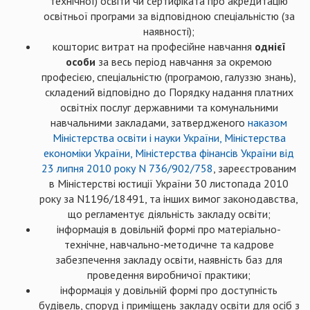
технічної) освіти чи сертифіката про акредитацію
освітньої програми за відповідною спеціальністю (за
наявності);
кошторис витрат на професійне навчання
однієї
особи
за весь період навчання за окремою
професією, спеціальністю (програмою, галуззю знань),
складений відповідно до Порядку надання платних
освітніх послуг державними та комунальними
навчальними закладами, затвердженого
наказом
Міністерства освіти і науки України, Міністерства
економіки України, Міністерства фінансів України від
23 липня 2010 року N 736/902/758
, зареєстрованим
в Міністерстві юстиції України 30 листопада 2010
року за N1196/18491, та інших вимог законодавства,
що регламентує діяльність закладу освіти;
інформація в довільній формі про матеріально-
технічне, навчально-методичне та кадрове
забезпечення закладу освіти, наявність баз для
проведення виробничої практики;
інформація у довільній формі про доступність
будівель, споруд і приміщень закладу освіти для осіб з