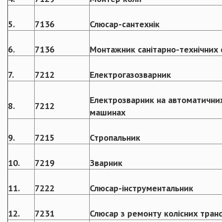
5.
7136
Слюсар-сантехнік
6.
7136
Монтажник санітарно-технічних 
7.
7212
Електрогазозварник
Електрозварник на автоматични
8.
7212
машинах
9.
7215
Стропальник
10.
7219
Зварник
11.
7222
Слюсар-інструментальник
12.
7231
Слюсар з ремонту колісних тран