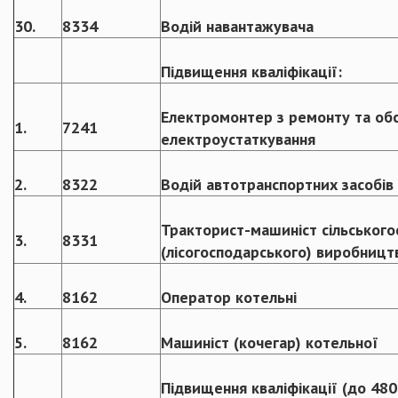
30.
8334
Водій навантажувача
Підвищення кваліфікації:
Електромонтер з ремонту та об
1.
7241
електроустаткування
2.
8322
Водій автотранспортних засобів
Тракторист-машиніст сільськог
3.
8331
(лісогосподарського) виробницт
4.
8162
Оператор котельні
5.
8162
Машиніст (кочегар) котельної
Підвищення кваліфікації (до 480