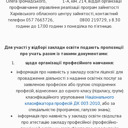
Олега Громадського, 1-А, кім. 214, відділ організації
профнавчання управління реалізації програм зайнятості
Харківського обласного центру зайнятості, контактний
телефон 057 7663726, 0800 219729, з 8.30
години до 17.00 години з понеділка по п’ятницю.
Для участі у відборі заклади освіти подають пропозиції
про учать разом із такими документами:
щодо організації професійного навчання:
інформація про наявність у закладу освіти ліцензії для
провадження діяльності з надання освітніх послуг за
заявленою професією або групою споріднених
професій, віднесених до одного класу (підкласу, групи)
класифікаційного угруповання
Національного
класифікатора професій ДК 003:2010
, або за
спеціальністю (програмою, галуззю знань);
інформація про наявність у закладу освіти свідоцтва
про атестацію закладу професійної (професійно-