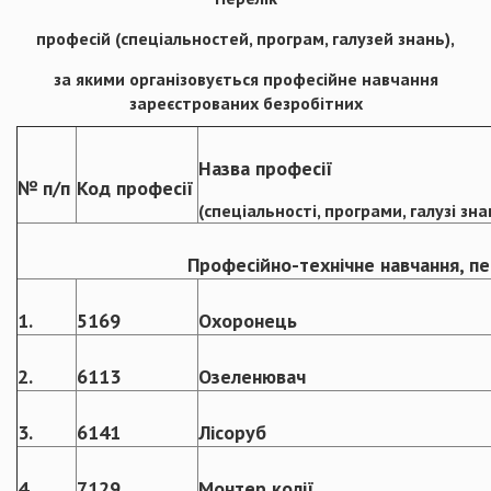
професій (спеціальностей, програм, галузей знань),
за якими організовується професійне навчання
зареєстрованих безробітних
Назва професії
№ п/п
Код професії
(спеціальності, програми, галузі зна
Професійно-технічне навчання, переп
1.
5169
Охоронець
2.
6113
Озеленювач
3.
6141
Лісоруб
4.
7129
Монтер колії