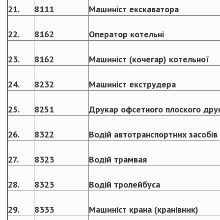
21.
8111
Машиніст екскаватора
22.
8162
Оператор котельні
23.
8162
Машиніст (кочегар) котельної
24.
8232
Машиніст екструдера
25.
8251
Друкар офсетного плоского дру
26.
8322
Водій автотранспортних засобів
27.
8323
Водій трамвая
28.
8323
Водій тролейбуса
29.
8333
Машиніст крана (кранівник)