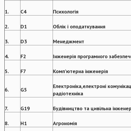
1.
С4
Психологія
2.
D1
Облік і оподаткування
3.
D3
Менеджмент
4.
F2
Інженерія програмного забезпеч
5.
F7
Комп’ютерна інженерія
Електроніка,електроні комунікац
6.
G5
радіотехніка
7.
G19
Будівництво та цивільна інженер
8.
H1
Агрономія