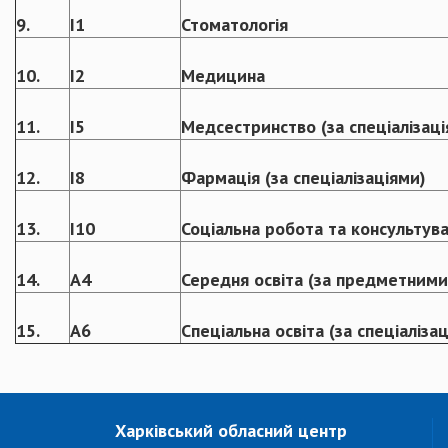
9.
I1
Стоматологія
10.
I2
Медицина
11.
I5
Медсестринство (за спеціалізаці
12.
I8
Фармація (за спеціалізаціями)
13.
I10
Соціальна робота та консультув
14.
А4
Середня освіта (за предметними
15.
А6
Спеціальна освіта (за спеціаліза
Харківський обласний центр