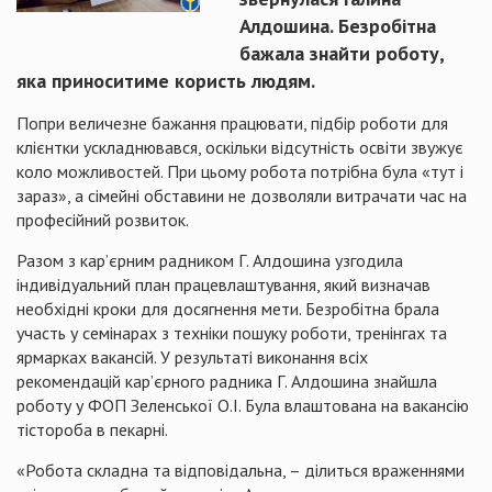
Алдошина. Безробітна
бажала знайти роботу,
яка приноситиме користь людям.
Попри величезне бажання працювати, підбір роботи для
клієнтки ускладнювався, оскільки відсутність освіти звужує
коло можливостей. При цьому робота потрібна була «тут і
зараз», а сімейні обставини не дозволяли витрачати час на
професійний розвиток.
Разом з кар’єрним радником Г. Алдошина узгодила
індивідуальний план працевлаштування, який визначав
необхідні кроки для досягнення мети. Безробітна брала
участь у семінарах з техніки пошуку роботи, тренінгах та
ярмарках вакансій. У результаті виконання всіх
рекомендацій кар’єрного радника Г. Алдошина знайшла
роботу у ФОП Зеленської О.І. Була влаштована на вакансію
тістороба в пекарні.
«Робота складна та відповідальна, – ділиться враженнями