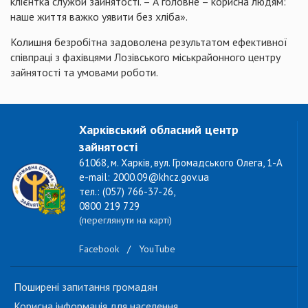
клієнтка служби зайнятості. – А головне – корисна людям:
наше життя важко уявити без хліба».
Колишня безробітна задоволена результатом ефективної
співпраці з фахівцями Лозівського міськрайонного центру
зайнятості та умовами роботи.
Харківський обласний центр
зайнятості
61068, м. Харків, вул. Громадського Олега, 1-А
e-mail: 2000.09@khcz.gov.ua
тел.: (057) 766-37-26,
0800 219 729
(переглянути на карті)
Facebook
/
YouTube
Поширені запитання громадян
Корисна інформація для населення