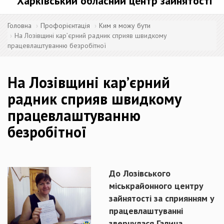
Харківський обласний центр зайнятості
Головна
Профорієнтація
Ким я можу бути
На Лозівщині кар’єрний радник сприяв швидкому
працевлаштуванню безробітної
На Лозівщині кар’єрний
радник сприяв швидкому
працевлаштуванню
безробітної
До Лозівського
міськрайонного центру
зайнятості за сприянням у
працевлаштуванні
звернулася Галина