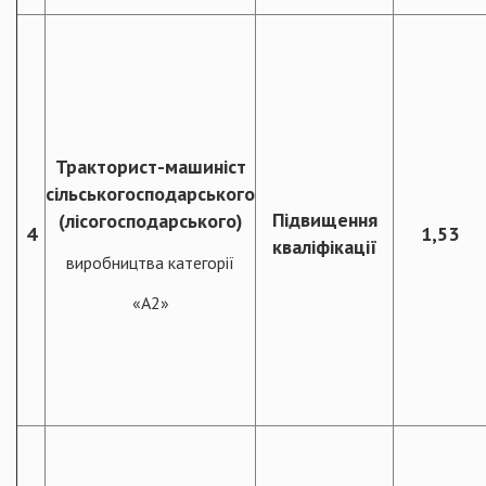
Тракторист-машиніст
сільськогосподарського
Підвищення
(лісогосподарського)
4
1,53
кваліфікації
виробництва категорії
«А2»