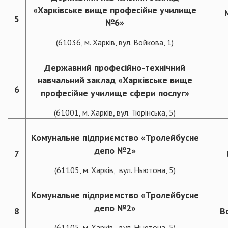
«Харківське вище професійне училище
5
№6»
(61036, м. Харків, вул. Войкова, 1)
Державний професійно-технічний
навчальний заклад «Харківське вище
6
професійне училище сфери послуг»
(61001, м. Харків, вул. Тюрінська, 5)
Комунальне підприємство «Тролейбусне
депо №2»
7
(61105, м. Харків, вул. Ньютона, 5)
Комунальне підприємство «Тролейбусне
депо №2»
8
В
(61105, м. Харків, вул. Ньютона, 5)