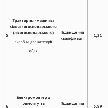
Тракторист-машиніст
сільськогосподарського
Підвищення
(лісогосподарського)
5
1,21
кваліфікації
виробництва категорії
«Д1»
Електромонтер з
ремонту та
Підвищення
6
5,89