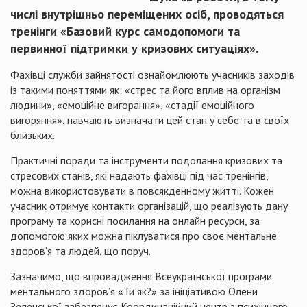
числі внутрішньо переміщених осіб, проводяться
тренінги «Базовий курс самодопомоги та
первинної підтримки у кризових ситуаціях».
Фахівці служби зайнятості ознайомлюють учасників заходів
із такими поняттями як: «стрес та його вплив на організм
людини», «емоційне вигорання», «стадії емоційного
вигоряння», навчають визначати цей стан у себе та в своїх
близьких.
Практичні поради та інструменти подолання кризових та
стресових станів, які надають фахівці під час тренінгів,
можна використовувати в повсякденному житті. Кожен
учасник отримує контакти організацій, що реалізують дану
програму та корисні посилання на онлайн ресурси, за
допомогою яких можна піклуватися про своє ментальне
здоров’я та людей, що поруч.
Зазначимо, що впровадження Всеукраїнської програми
ментального здоров’я «Ти як?» за ініціативою Олени
Зеленської забезпечує Координаційний центр з психічного