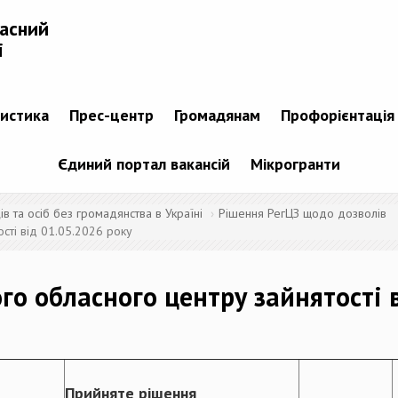
ласний
і
тистика
Прес-центр
Громадянам
Профорієнтація
Єдиний портал вакансій
Мікрогранти
 та осіб без громадянства в Україні
Рішення РегЦЗ щодо дозволів
сті від 01.05.2026 року
го обласного центру зайнятості 
Прийняте рішення