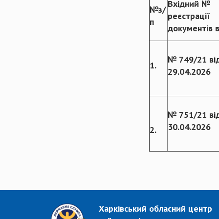
Вхідний №
№з/
реєстрації
п
документів 
№ 749/21 ві
1.
29.04.2026
№ 751/21 ві
30.04.2026
2.
Харківський обласний центр