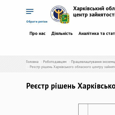
Перейти
до
Харківський об
основного
матеріалу
центр зайнятост
Обрати регіон
Про нас
Діяльність
Аналітика та ста
Головна
Роботодавцям
Працевлаштування іноземців
Реєстр рішень Харківського обласного центру зайнято
Реєстр рішень Харківсько