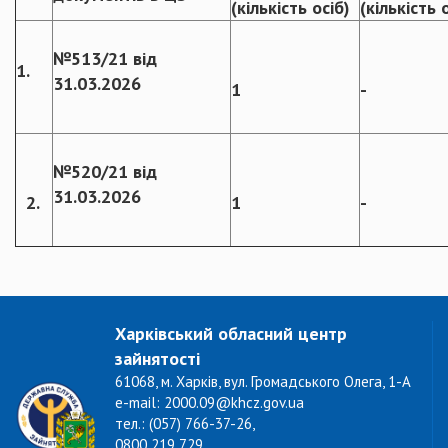
(кількість осіб)
(кількість 
№513/21 від
1.
31.03.2026
1
-
№520/21 від
31.03.2026
2.
1
-
Харківський обласний центр
зайнятості
61068, м. Харків, вул. Громадського Олега, 1-А
e-mail: 2000.09@khcz.gov.ua
тел.: (057) 766-37-26,
0800 219 729