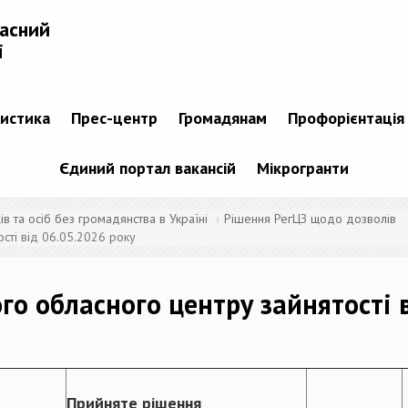
ласний
і
тистика
Прес-центр
Громадянам
Профорієнтація
Єдиний портал вакансій
Мікрогранти
 та осіб без громадянства в Україні
Рішення РегЦЗ щодо дозволів
сті від 06.05.2026 року
го обласного центру зайнятості 
Прийняте рішення