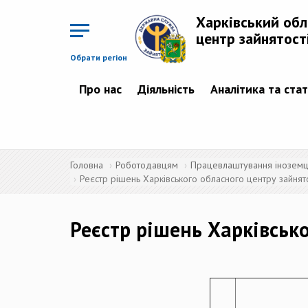
Перейти
до
Харківський об
основного
матеріалу
центр зайнятост
Обрати регіон
Про нас
Діяльність
Аналітика та ста
Головна
Роботодавцям
Працевлаштування іноземців
Реєстр рішень Харківського обласного центру зайнято
Реєстр рішень Харківсько