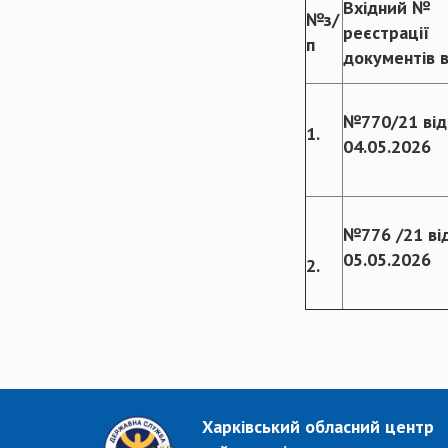
Вхідний №
№з/
реєстрації
п
документів 
№770/21 від
1.
04.05.2026
№776 /21 ві
05.05.2026
2.
Харківський обласний центр