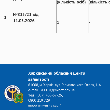
(кількість осіб)
(кількість 
№815/21 від
1.
11.05.2026
1
-
Харківський обласний центр
зайнятості
61068, м. Харків, вул. Громадського Олега, 1-А
e-mail: 2000.09@khcz.gov.ua
тел.: (057) 766-37-26,
0800 219 729
(переглянути на карті)