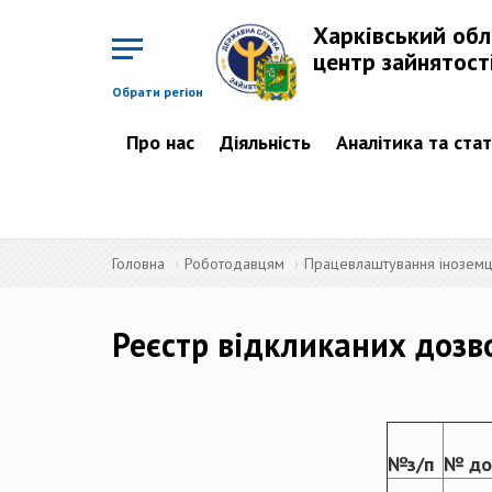
Перейти
до
Харківський об
основного
матеріалу
центр зайнятост
Обрати регіон
Про нас
Діяльність
Аналітика та ста
Головна
Роботодавцям
Працевлаштування іноземців
Реєстр відкликаних дозво
№з/п
№ до