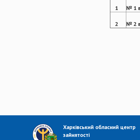
1
№ 1 в
2
№ 2 в
Харківський обласний центр
зайнятості