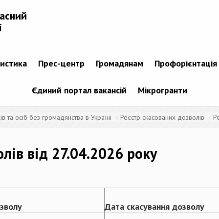
ласний
і
тистика
Прес-центр
Громадянам
Профорієнтація
Єдиний портал вакансій
Мікрогранти
 та осіб без громадянства в Україні
Реєстр скасованих дозволів
Р
лів від 27.04.2026 року
зволу
Дата скасування дозволу