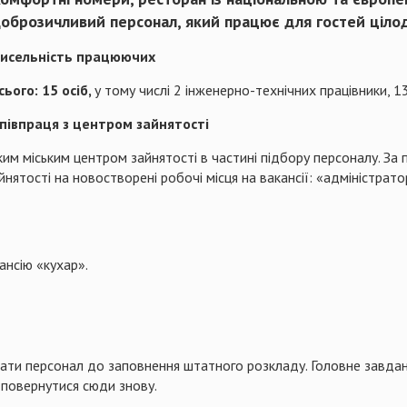
оброзичливий персонал, який працює для гостей ціло
исельність працюючих
сього: 15 осіб,
у тому числі 2 інженерно-технічних працівники, 13
півпраця з центром зайнятості
ким міським центром зайнятості в частині підбору персоналу. За
йнятості на новостворені робочі місця на вакансії: «адміністрат
ансію «кухар».
рати персонал до заповнення штатного розкладу. Головне завда
 повернутися сюди знову.