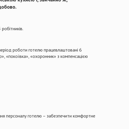
добово.
 робітників.
 період роботи готелю працевлаштовані 6
ор», «покоївка», «охоронник» з компенсацією
ння персоналу готелю – забезпечити комфортне