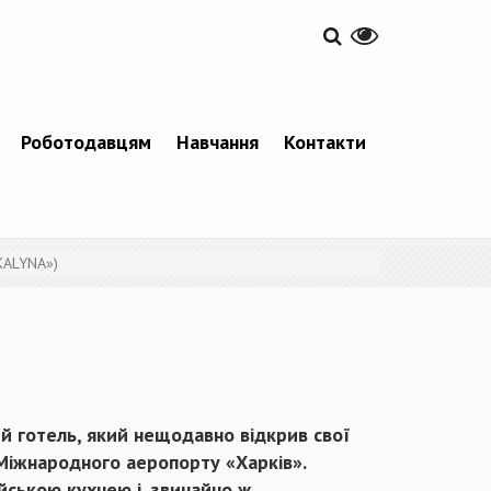
Роботодавцям
Навчання
Контакти
KALYNA»)
й готель, який нещодавно відкрив свої
 Міжнародного аеропорту «Харків».
йською кухнею і, звичайно ж,