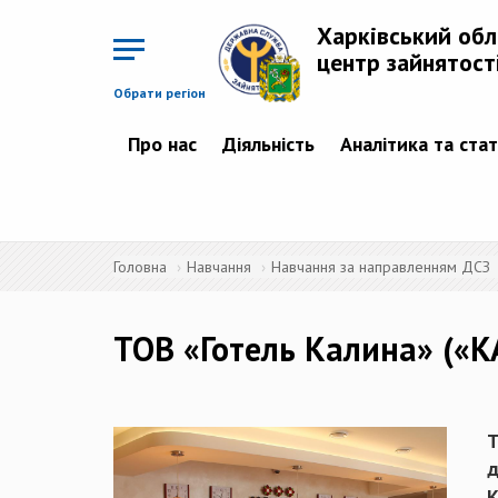
Перейти
до
Харківський об
основного
матеріалу
центр зайнятост
Обрати регіон
Про нас
Діяльність
Аналітика та ста
Головна
Навчання
Навчання за направленням ДСЗ
ТОВ «Готель Калина» («K
Т
д
К