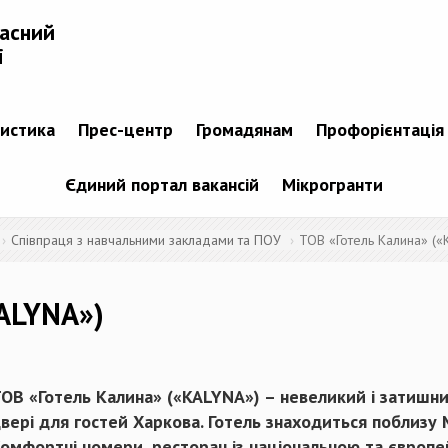
ласний
і
тистика
Прес-центр
Громадянам
Профорієнтація
Єдиний портал вакансій
Мікрогранти
Співпраця з навчальними закладами та ПОУ
ТОВ «Готель Калина» («
ALYNA»)
ОВ «Готель Калина» («KALYNA») – невеликий і затишни
вері для гостей Харкова. Готель знаходиться поблизу
омфортні номери, ресторан із національною та європе