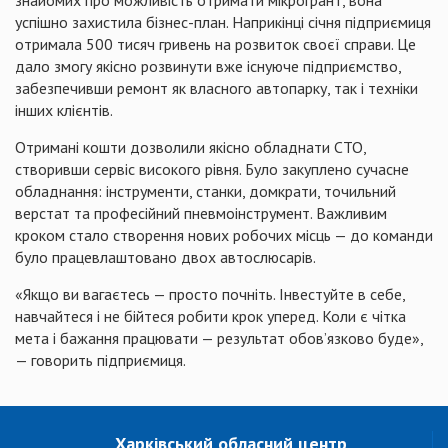
знайомих про можливість отримати мікрогрант, вона
успішно захистила бізнес-план. Наприкінці січня підприємиця
отримала 500 тисяч гривень на розвиток своєї справи. Це
дало змогу якісно розвинути вже існуюче підприємство,
забезпечивши ремонт як власного автопарку, так і техніки
інших клієнтів.
Отримані кошти дозволили якісно обладнати СТО,
створивши сервіс високого рівня. Було закуплено сучасне
обладнання: інструменти, станки, домкрати, точильний
верстат та професійний пневмоінструмент. Важливим
кроком стало створення нових робочих місць — до команди
було працевлаштовано двох автослюсарів.
«Якщо ви вагаєтесь — просто почніть. Інвестуйте в себе,
навчайтеся і не бійтеся робити крок уперед. Коли є чітка
мета і бажання працювати — результат обов’язково буде»,
— говорить підприємиця.
Харківський обласний центр