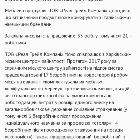
Меблева продукція ТОВ «Реал Трейд Компані» доводить,
що вітчизняний продукт може конкурувати з італійськими і
німецькими брендами.
Загальна чисельність працюючих: 35 осіб, у тому числі 21 –
робітники.
ТОВ «Реал Трейд Компані» тісно співпрацює з Харківським
міським центром зайнятості. Протягом 2017 року за
сприянням міського центру зайнятості на підприємство
працевлаштовані 17 безробітних на новостворені робочі
місця на вакансії: «комплектувальник меблів»,
«шліфувальник по дереву», «розпилювач каменю», «водій
автотранспортних засобів» за умови компенсації
роботодавцеві витрат у розмірі єдиного внеску на
загальнообов’язкове державне соціальне страхування (у
тому числі 6 безробітних після проходження
індивідуального навчання за професією «столяр»; 4
безробітних після проходження стажування на посади
«економіст»). Також працевлаштований безробітний з