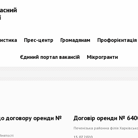
ласний
і
тистика
Прес-центр
Громадянам
Профорієнтація
Єдиний портал вакансій
Мікрогранти
 до договору оренди №
Договір оренди № 6400
Печенізька районна філія Харківськ
йнятості
15.07.2020