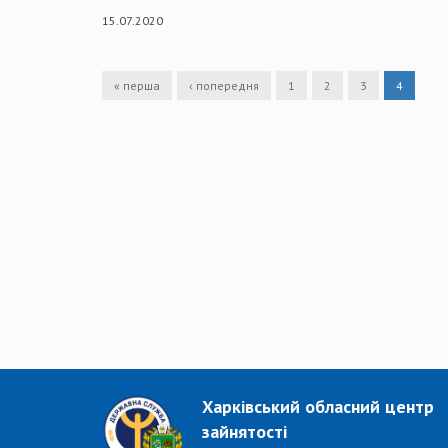
15.07.2020
« перша
‹ попередня
1
2
3
4
Харківський обласний центр
зайнятості