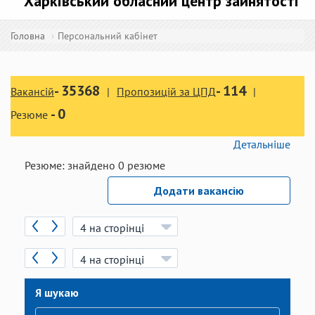
Харківський обласний центр зайнятості
Головна
Персональний кабінет
-
35368
-
114
Вакансій
Пропозицій за ЦПД
-
0
Резюме
Детальніше
Резюме:
знайдено
0
резюме
Додати вакансію
Я шукаю