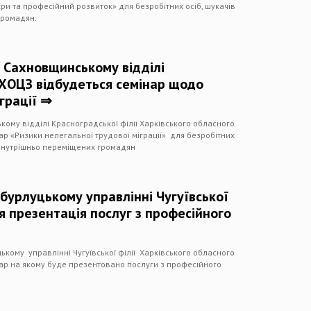
ри та професійний розвиток» для безробітних осіб, шукачів
громадян.
у Сахновщинському відділі
 ХОЦЗ відбудеться семінар щодо
грації ⇒
кому відділі Красноградської філії Харківського обласного
ар «Ризики нелегальної трудової міграції» для безробітних
і внутрішньо переміщених громадян
бурлуцькому управлінні Чугуївської
я презентація послуг з професійного
ькому управлінні Чугуївської філії Харківського обласного
нар на якому буде презентовано послуги з професійного