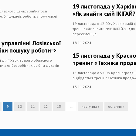
19 листопада у Харківс
бласного центру зайнятості
«Як знайти свій ІКІГАЙ
іб і шукачів роботи, у тому числі
19 листопада о 12:00 у Харківській 
тренінг «Як знайти свій ІКІГАЙ?» для
переселенців.
 управлінні Лозівської
18.11.2024
хніки пошуку роботи⇒
15 листопада у Красно
ї філії Харківського обласного
тренінг «Техніка прод
ти для безробітних осіб та шукачів
15 листопада о 9:00 у Красноградськ
відбудеться тренінг «Техніка продаж
13.11.2024
9
10
11
12
13
…
наступна ›
остання »