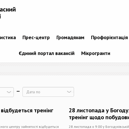
ласний
і
тистика
Прес-центр
Громадянам
Профорієнтація
Єдиний портал вакансій
Мікрогранти
Дата
 відбудеться тренінг
28 листопада у Богоду
тренінг щодо побудови
сного центру зайнятості відбудеться
28 листопада о 9:00 у Богодухівській