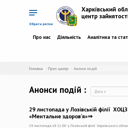
Перейти
до
Харківський об
основного
матеріалу
центр зайнятост
Обрати регіон
Про нас
Діяльність
Аналітика та ста
Головна
Прес-центр
Анонси подій
Анонси подій
Дата
29 листопада у Лозівській філії ХОЦЗ
«Ментальне здоров’я»⇒
29 листопада об 11:00 у Лозівській філії Харківського обла