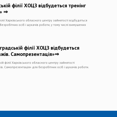
ькій філії ХОЦЗ відбудеться тренінг
?» ⇒
філії Харківського обласного центру зайнятості відбудеться
 безробітних осіб і шукачів роботи, у тому числі вимушених
градській філії ХОЦЗ відбудеться
ажів. Самопрезентація»⇒
ій філії Харківського обласного центру зайнятості
ів. Самопрезентація» для безробітних осіб і шукачів роботи.