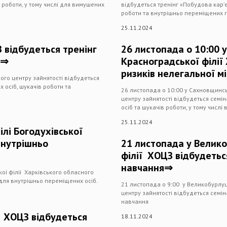
в роботи, у тому числі для вимушених
відбудеться тренінг «Побудова кар’є
роботи та внутрішньо переміщених 
25.11.2024
З відбудеться тренінг
26 листопада о 10:00 
»⇒
Красноградської філії
ризиків нелегальної мі
ного центру зайнятості відбудеться
 осіб, шукачів роботи та
26 листопада о 10:00 у Сахновщинсь
центру зайнятості відбудеться семін
осіб та шукачів роботи, у тому числ
25.11.2024
лі Богодухівської
внутрішньо
21 листопада у Велико
філії ХОЦЗ відбудетьс
навчання⇒
кої філії Харківського обласного
для внутрішньо переміщених осіб.
21 листопада о 9:00 у Великобурлуц
центру зайнятості відбудеться семі
навчання
ї ХОЦЗ відбудеться
18.11.2024