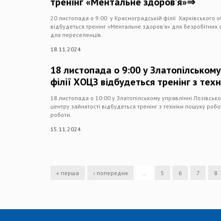
тренінг «Ментальне здоров’я»⇒
20 листопада о 9:00 у Красноградській філії Харківського о
відбудеться тренінг «Ментальне здоров’я» для безробітних ос
для переселенців.
18.11.2024
18 листопада о 9:00 у Златопілському
філії ХОЦЗ відбудеться тренінг з те
18 листопада о 10:00 у Златопілському управлінні Лозівсько
центру зайнятості відбудеться тренінг з техніки пошуку робо
роботи.
15.11.2024
« перша
‹ попередня
…
5
6
7
8