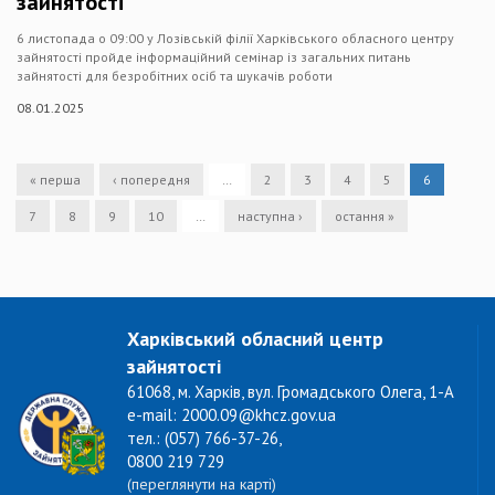
зайнятості
6 листопада о 09:00 у Лозівській філії Харківського обласного центру
зайнятості пройде інформаційний семінар із загальних питань
зайнятості для безробітних осіб та шукачів роботи
08.01.2025
« перша
‹ попередня
…
2
3
4
5
6
7
8
9
10
…
наступна ›
остання »
Харківський обласний центр
зайнятості
61068, м. Харків, вул. Громадського Олега, 1-А
e-mail: 2000.09@khcz.gov.ua
тел.: (057) 766-37-26,
0800 219 729
(переглянути на карті)