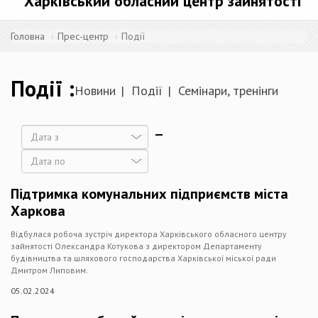
Харківський обласний центр зайнятості
Головна
Прес-центр
Події
Події
Новини
Події
Семінари, тренінги
Дата
Дата
Підтримка комунальних підприємств міста
Харкова
Відбулася робоча зустріч директора Харківського обласного центру
зайнятості Олександра Котукова з директором Департаменту
будівництва та шляхового господарства Харківської міської ради
Дмитром Липовим.
05.02.2024