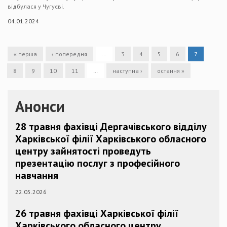
відбулася у Чугуєві.
04.01.2024
« перша
‹ попередня
…
3
4
5
6
7
8
9
10
11
…
наступна ›
остання »
Анонси
28 травня фахівці Дергачівського відділу
Харківської філії Харківського обласного
центру зайнятості проведуть
презентацію послуг з професійного
навчання
22.05.2026
26 травня фахівці Харківської філії
Харківського обласного центру