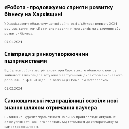
єРобота - продовжуємо сприяти розвитку
бізнесу на Харківщині
У Харківському обласному центрі зайнятості відбулося перше у 2024
році засідання комісії з питань надання мікрогрантів на створення або
розвиток бізнесу.
05.01.2024
Співпраця з ринкоутворюючими
підприємствами
Відбулася робоча зустріч директора Харківського обласного центру
зайнятості Олександра Котукова з заступником директора виконавчого
регіональної філії «Південна залізниця» Романом Островерхом.
01.02.2024
Сахновщинські медпрацівниці освоїли нові
знання шляхом отримання ваучера
Питання конкурентоспроможності на ринку праці завжди актуальне,
адже успішність кожного залежить від готовності до саморозвитку та
самовдосконалення.