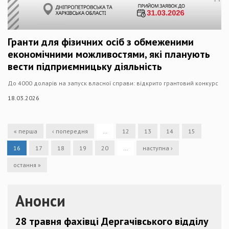
Гранти для фізичних осіб з обмеженими
економічними можливостями, які планують
вести підприємницьку діяльність
До 4000 доларів на запуск власної справи: відкрито грантовий конкурс
18.03.2026
« перша
‹ попередня
…
12
13
14
15
16
17
18
19
20
…
наступна ›
остання »
Анонси
28 травня фахівці Дергачівського відділу