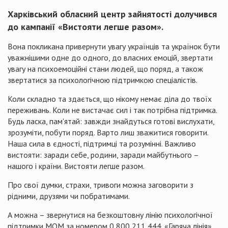
Харківський обласний центр зайнятості долучився
до кампанії «Вистояти легше разом».
Вона покликана привернути увагу українців та українок бути
уважнішими одне до одного, до власних емоцій, звертати
увагу на психоемоційні стани людей, що поряд, а також
звертатися за психологічною підтримкою спеціалістів.
Коли складно та здається, що нікому немає діла до твоїх
переживань. Коли не вистачає сил і так потрібна підтримка.
Будь ласка, пам'ятай: завжди знайдуться готові вислухати,
зрозуміти, побути поряд. Варто лиш зважитися говорити.
Наша сила в єдності, підтримці та розумінні. Важливо
вистояти: заради себе, родини, заради майбутнього –
нашого і країни. Вистояти легше разом.
Про свої думки, страхи, тривоги можна заговорити з
рідними, друзями чи побратимами.
А можна – звернутися на безкоштовну лінію психологічної
підтримки МОМ за номером 0 800 211 444. «Гаряча лінія»