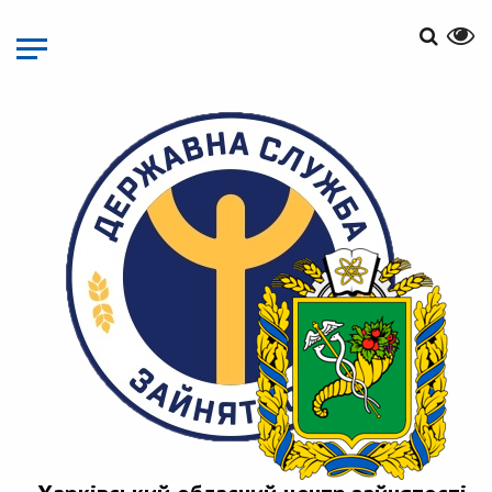
Перейти
до
основного
матеріалу