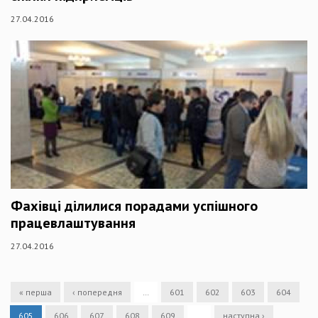
27.04.2016
Фахівці ділилися порадами успішного
працевлаштування
27.04.2016
« перша
‹ попередня
…
601
602
603
604
605
606
607
608
609
…
наступна ›