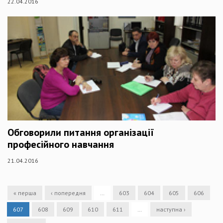
22.04.2016
Обговорили питання організації
професійного навчання
21.04.2016
« перша
‹ попередня
…
603
604
605
606
607
608
609
610
611
…
наступна ›