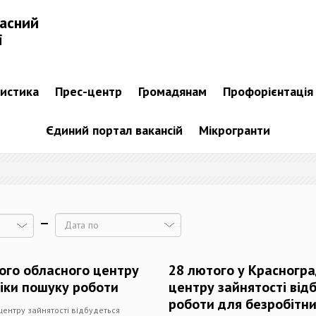
ласний
і
тистика
Прес-центр
Громадянам
Профорієнтація
Єдиний портал вакансій
Мікрогранти
Дата
ького обласного центру
28 лютого у Красногра
ніки пошуку роботи
центру зайнятості від
роботи для безробітни
 центру зайнятості відбудеться