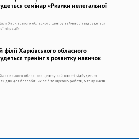
будеться семінар «Ризики нелегальної
 філії Харківського обласного центру зайнятості відбудеться
ї міграції»
й філії Харківського обласного
будеться тренінг з розвитку навичок
ї Харківського обласного центру зайнятості відбудеться
ls» для для безробітних осіб та шукачів роботи, в тому числі