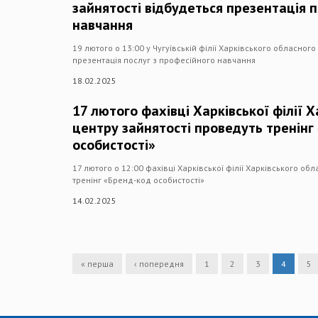
зайнятості відбудеться презентація п
навчання
19 лютого о 13:00 у Чугуївській філії Харківського обласного
презентація послуг з професійного навчання
18.02.2025
17 лютого фахівці Харківської філії 
центру зайнятості проведуть тренінг
особистості»
17 лютого о 12:00 фахівці Харківської філії Харківського об
тренінг «Бренд-код особистості»
14.02.2025
« перша
‹ попередня
1
2
3
4
5