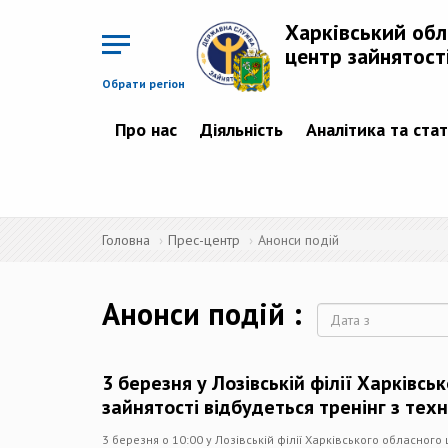
Перейти
до
Харківський об
основного
матеріалу
центр зайнятост
Обрати регіон
Про нас
Діяльність
Аналітика та ста
Головна
Прес-центр
Анонси подій
Анонси подій
Дата
3 березня у Лозівській філії Харківс
зайнятості відбудеться тренінг з тех
3 березня о 10:00 у Лозівській філії Харківського обласного