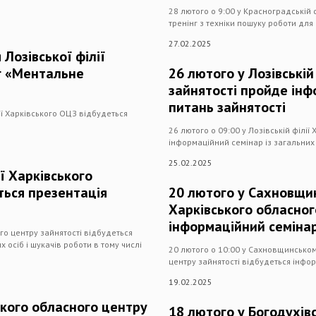
28 лютого о 9:00 у Красноградській 
тренінг з техніки пошуку роботи для 
27.02.2025
Лозівської філії
нг «Ментальне
26 лютого у Лозівській
зайнятості пройде інф
питань зайнятості
ії Харківського ОЦЗ відбудеться
26 лютого о 09:00 у Лозівській філі
інформаційний семінар із загальних 
25.02.2025
ії Харківського
ться презентація
20 лютого у Сахновщин
Харківського обласног
інформаційний семіна
ого центру зайнятості відбудеться
 осіб і шукачів роботи в тому числі
20 лютого о 10:00 у Сахновщинськом
центру зайнятості відбудеться інфо
19.02.2025
ського обласного центру
18 лютого у Богодухівс