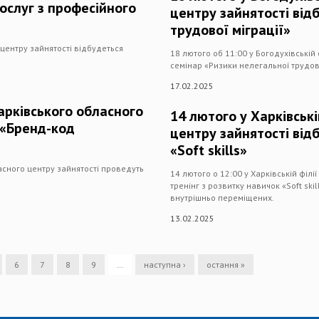
ослуг з професійного
центру зайнятості від
трудової міграції»
 центру зайнятості відбудеться
18 лютого об 11:00 у Богодухівській
семінар «Ризики нелегальної трудово
17.02.2025
Харківського обласного
14 лютого у Харківські
 «Бренд-код
центру зайнятості від
«Soft skills»
ласного центру зайнятості проведуть
14 лютого о 12:00 у Харківській філі
тренінг з розвитку навичок «Soft skil
внутрішньо переміщених.
13.02.2025
6
7
8
9
…
наступна ›
остання »