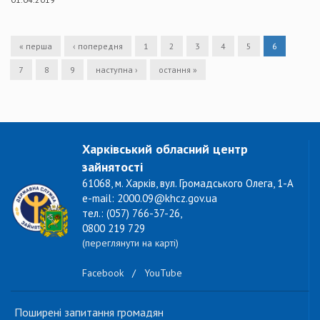
« перша
‹ попередня
1
2
3
4
5
6
7
8
9
наступна ›
остання »
Харківський обласний центр
зайнятості
61068, м. Харків, вул. Громадського Олега, 1-А
e-mail: 2000.09@khcz.gov.ua
тел.: (057) 766-37-26,
0800 219 729
(переглянути на карті)
Facebook
/
YouTube
Поширені запитання громадян